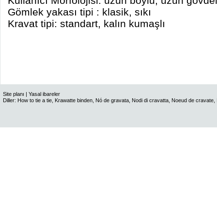
Kullanıcı Morfolojisi: uzun boylu, uzun gövde
Gömlek yakası tipi : klasik, sıkı
Kravat tipi: standart, kalın kumaşlı
Site planı
|
Yasal ibareler
Diller:
How to tie a tie
,
Krawatte binden
,
Nó de gravata
,
Nodi di cravatta
,
Noeud de cravate
,