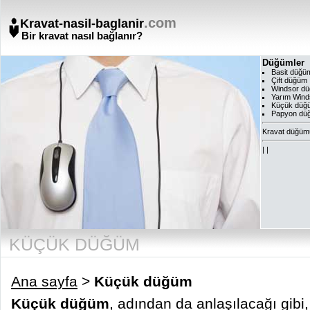
.com
Kravat-nasil-baglanir
Bir kravat nasıl bağlanır?
Düğümler
Basit düğü
Çift düğüm
Windsor d
Yarım Wind
Küçük düğ
Papyon dü
Kravat düğümü
|
|
KÜÇÜK DÜĞÜM
Ana sayfa
>
Küçük düğüm
Küçük düğüm
, adından da anlaşılacağı gibi